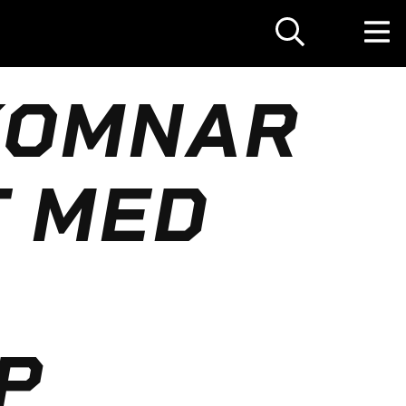
KOMNAR
T MED
P