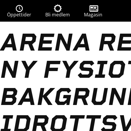
Öppettider
Bli medlem
Magasin
ARENA R
NY FYSI
BAKGRUN
IDROTTS