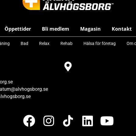
Öppettider
Bli medlem
Magasin
Kontakt
äning
Bad
Relax
Rehab
Hälsa för företag
Om o
org.se
vatum@alvhogsborg.se
lvhogsborg.se