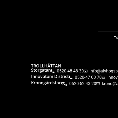
Tr
TROLLHÄTTAN
Storgatan
0520-48 48 30
info@alvhogsb
Innovatum District
0520-47 03 70
inno
Kronogårdstorg
0520-52 43 20
krono@a