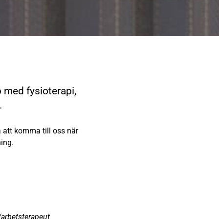
p med fysioterapi,
.
a att komma till oss när
ning.
arbetsterapeut