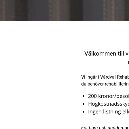
Välkommen till vå
Vi ingår i Vårdval Rehab
du behöver rehabiliter
200 kronor/besö
Högkostnadsskyd
Ingen listning el
För barn och ungdomar 