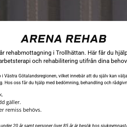
ARENA REHAB
r rehabmottagning i Trollhättan. Här får du hjäl
arbetsterapi och rehabilitering utifrån dina behov
 i Västra Götalandsregionen, vilket innebär att du själv kan välj
ing. Hos oss får du hjälp med bedömning, behandling och rådgiv
k.
d gäller.
ler remiss behövs.
under 20 år samt personer över 85 år är besök hos sjukgymnast/