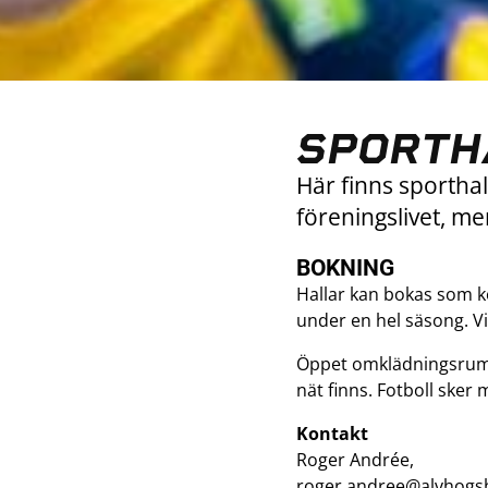
SPORTH
Här finns sporthalla
föreningslivet, me
BOKNING
Hallar kan bokas som k
under en hel säsong. Vi
Öppet omklädningsrum in
nät finns. Fotboll sker
Kontakt
Roger Andrée,
roger.andree@alvhogs