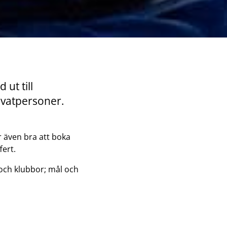
 ut till
rivatpersoner.
r även bra att boka
fert.
 och klubbor; mål och