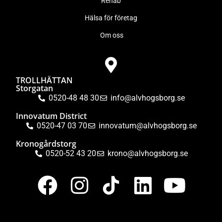
Rehab
Hälsa för företag
Om oss
TROLLHÄTTAN
Storgatan
0520-48 48 30
info@alvhogsborg.se
Innovatum District
0520-47 03 70
innovatum@alvhogsborg.se
Kronogårdstorg
0520-52 43 20
krono@alvhogsborg.se