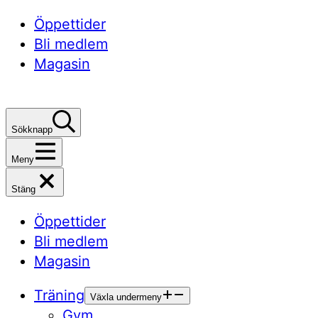
Öppettider
Bli medlem
Magasin
Sökknapp
Meny
Stäng
Öppettider
Bli medlem
Magasin
Träning
Växla undermeny
Gym