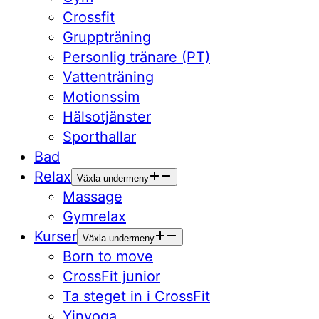
Crossfit
Gruppträning
Personlig tränare (PT)
Vattenträning
Motionssim
Hälsotjänster
Sporthallar
Bad
Relax
Växla undermeny
Massage
Gymrelax
Kurser
Växla undermeny
Born to move
CrossFit junior
Ta steget in i CrossFit
Yinyoga