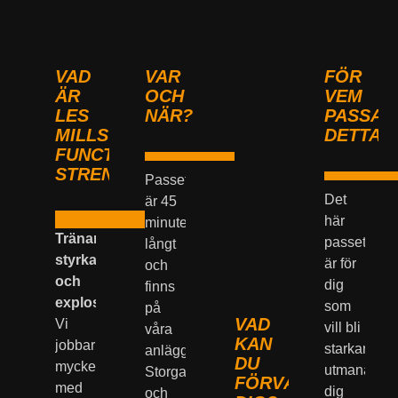
VAD
VAR
FÖR
ÄR
OCH
VEM
LES
NÄR?
PASSAR
MILLS
DETTA?
FUNCTIONAL
STRENGTH?
Passet
Det
är 45
här
minuter
Tränar
passet
långt
styrka
är för
och
och
dig
finns
explosivitet:
som
på
VAD
Vi
vill bli
våra
KAN
jobbar
starkare,
anläggningar
DU
mycket
utmana
Storgatan
FÖRVÄNTA
med
dig
och