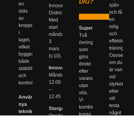
DIG?
en
själv
Innovatum
sida
och få
District.
av
en
Med
kroppen
rolig
start
Superset
:
i
och
måndag
Två
taget,
effektiv
3
övningar
vilket
träning.
mars
som
bygger
Oavsett
(v.10).
görs
både
om du
direkt
Innovatum:
stabilitet
är van
efter
Måndagar:
och
vid
varandra
12.00
kontroll.
styrketräni
utan
–
eller
vila.
12.45
Använder
vill
Vi
nya
testa
kombinerar
Storgatan:
tekniker:
något
tunga
Onsdagar:
Här
nytt är
lyft
17.30
får du
det
med
-
prova