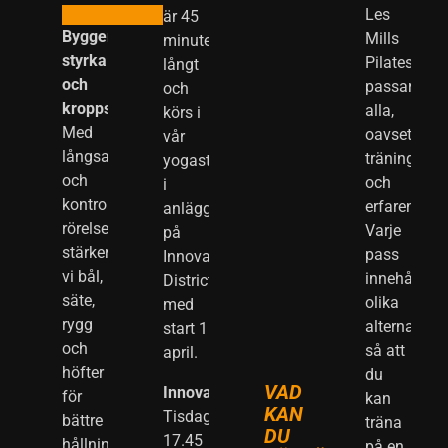
Les
är 45
Bygger
Mills
minuter
styrka
Pilates
långt
och
passar
och
kroppskontroll:
alla,
körs i
Med
oavsett
vår
långsamma
träningsniv
yogastudio
och
och
i
kontrollerade
erfarenhet.
anläggningen
rörelser
Varje
på
stärker
pass
Innovatum
vi bål,
innehåller
District
säte,
olika
med
rygg
alternativ
start 1
och
så att
april.
höfter
du
VAD
Innovatum:
för
kan
KAN
Tisdagar:
bättre
träna
DU
17.45
hållning
på en