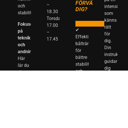
FÖRVÄNTA
–
och
intensitet
DIG?
18.30
stabilitet.
som
Torsdagar:
känns
Fokuserar
17.00
rätt
✔
på
–
för
Effektiv
teknik
17.45
dig.
bålträning
och
Din
för
andning:
instruktör
bättre
Här
guidar
stabilitet
lär du
dig
och
dig att
genom
hållning.
utföra
rörelserna
rörelser
–
✔
med
antingen
Ökad
precision,
i takt
rörlighet
samtidigt
med
genom
som
musiken
kontrollerade,
andningstekniker
eller i
enkla
hjälper