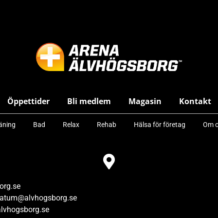
Öppettider
Bli medlem
Magasin
Kontakt
äning
Bad
Relax
Rehab
Hälsa för företag
Om o
org.se
vatum@alvhogsborg.se
lvhogsborg.se