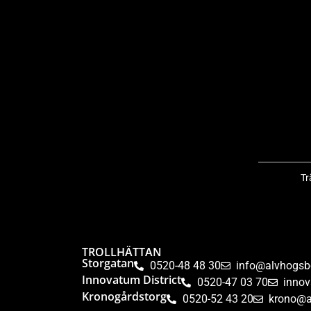
Tr
TROLLHÄTTAN
Storgatan
0520-48 48 30
info@alvhogsb
Innovatum District
0520-47 03 70
inno
Kronogårdstorg
0520-52 43 20
krono@a