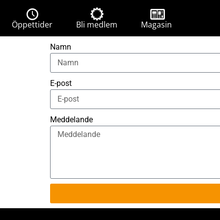
Öppettider
Bli medlem
Magasin
Namn
E-post
Meddelande