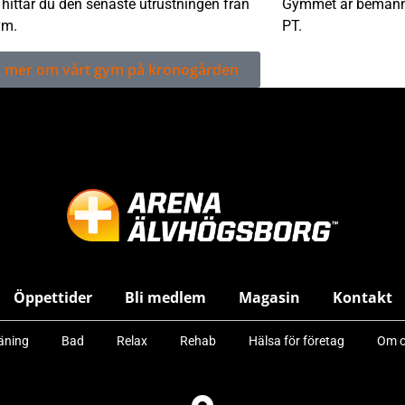
hittar du den senaste utrustningen från
Gymmet är bemanna
ym.
PT.
s mer om vårt gym på kronogården
Öppettider
Bli medlem
Magasin
Kontakt
äning
Bad
Relax
Rehab
Hälsa för företag
Om o