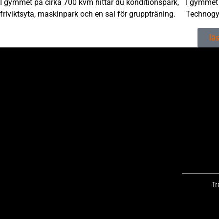
I gymmet på cirka 700 kvm hittar du konditionspark,
I gymmet 
friviktsyta, maskinpark och en sal för gruppträning.
Technog
lä
Tr