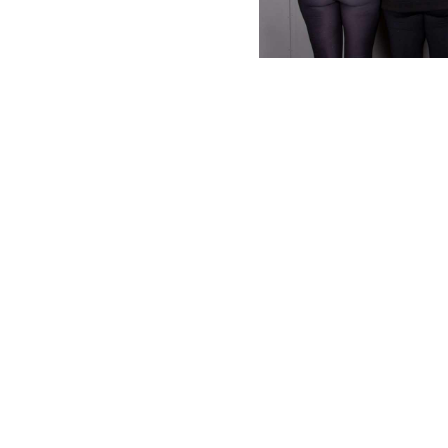
Öppettider
Bli medlem
Magasin
Kontakt
äning
Bad
Relax
Rehab
Hälsa för företag
Om o