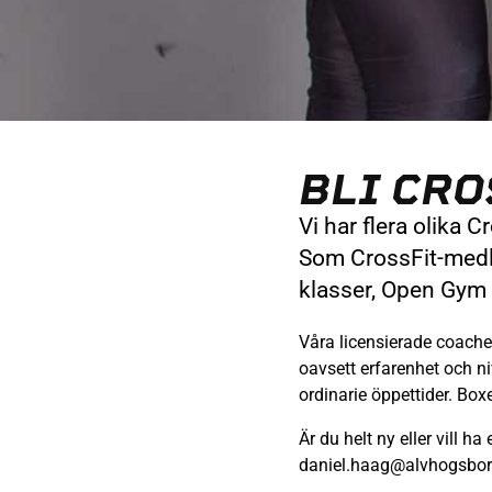
BLI CR
Vi har flera olika 
Som CrossFit-medle
klasser, Open Gym
Våra licensierade coacher 
oavsett erfarenhet och n
ordinarie öppettider. Box
Är du helt ny eller vill h
daniel.haag@alvhogsbor