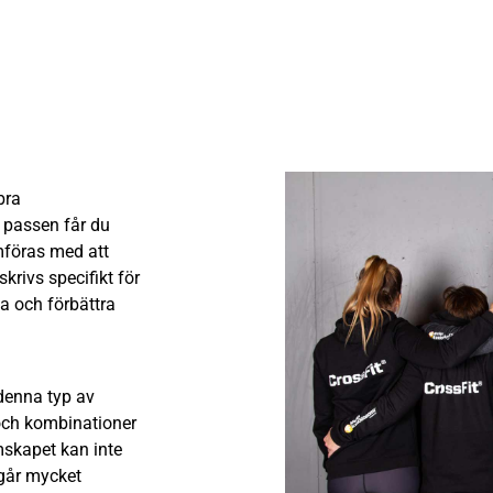
bra
 passen får du
ämföras med att
krivs specifikt för
a och förbättra
 denna typ av
 och kombinationer
mskapet kan inte
ngår mycket