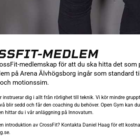
OSSFIT-MEDLEM
CrossFit-medlemskap för att du ska hitta det som 
m på Arena Älvhögsborg ingår som standard till
 och motionssim.
instruerar dig i allt från rörlighet till teknik. Vi kör mindre grup
ivå blir sedd och får den coaching du behöver. Open Gym kan du 
en hittar du i vår anläggning på Innovatum.
a en introduktion av CrossFit? Kontakta Daniel Haag för ett kostna
g.se.