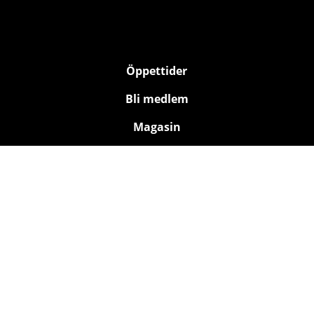
Öppettider
Bli medlem
Magasin
Kontakt
Träning
Bad
Relax
Rehab
Hälsa för företag
Om oss