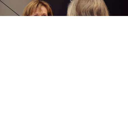
UTBILDNING
Licensierad styrketräningsinstruktör
Licensierad Personlig tränare
Kettlebell – Eleiko
Funktionell träning – Safe
Funktionell träning – vidareutbildning