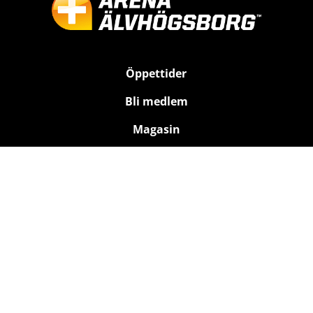
Öppettider
Bli medlem
Magasin
Kontakt
Träning
Bad
Relax
Rehab
Hälsa för företag
Om oss