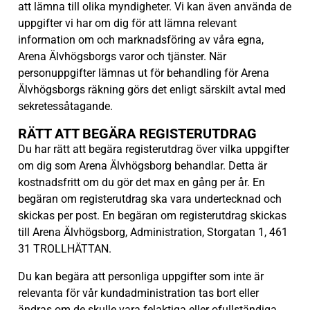
att lämna till olika myndigheter. Vi kan även använda de
uppgifter vi har om dig för att lämna relevant
information om och marknadsföring av våra egna,
Arena Älvhögsborgs varor och tjänster. När
personuppgifter lämnas ut för behandling för Arena
Älvhögsborgs räkning görs det enligt särskilt avtal med
sekretessåtagande.
RÄTT ATT BEGÄRA REGISTERUTDRAG
Du har rätt att begära registerutdrag över vilka uppgifter
om dig som Arena Älvhögsborg behandlar. Detta är
kostnadsfritt om du gör det max en gång per år. En
begäran om registerutdrag ska vara undertecknad och
skickas per post. En begäran om registerutdrag skickas
till Arena Älvhögsborg, Administration, Storgatan 1, 461
31 TROLLHÄTTAN.
Du kan begära att personliga uppgifter som inte är
relevanta för vår kundadministration tas bort eller
ändras om de skulle vara felaktiga eller ofullständiga.