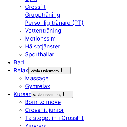
Crossfit
Gruppträning
Personlig tränare (PT)
Vattenträning
Motionssim
Hälsotjänster
Sporthallar
Bad
Relax
Växla undermeny
Massage
Gymrelax
Kurser
Växla undermeny
Born to move
CrossFit junior
Ta steget in i CrossFit
Yinyoga