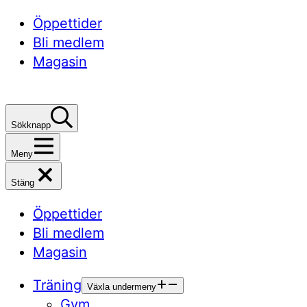
Öppettider
Bli medlem
Magasin
Sökknapp
Meny
Stäng
Öppettider
Bli medlem
Magasin
Träning
Växla undermeny
Gym